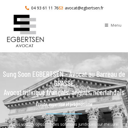
04 93 61 11 76
avocat@egbertsen.fr
Menu
Sung Soon EGBERTSEN - Avocat au Barreau de
GRASSE
Avocat trilingue français, anglais, néerlandais
Ecoute, expertise et pragmatisme
Nous vous proposons des solutions juridiques sur mesure